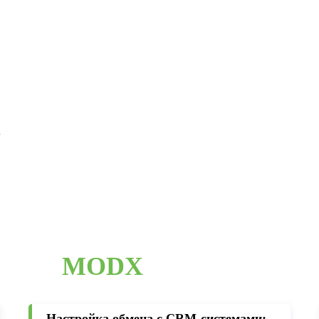
у
MODX
Настройка обмена с CRM-cистемами: